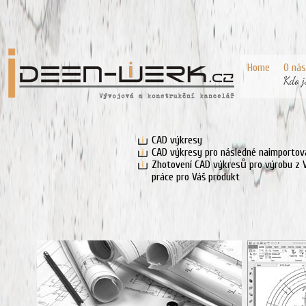
Home
O nás
Kdo 
CAD výkresy
CAD výkresy pro následné naimportová
Zhotovení CAD výkresů pro výrobu z V
práce pro Váš produkt