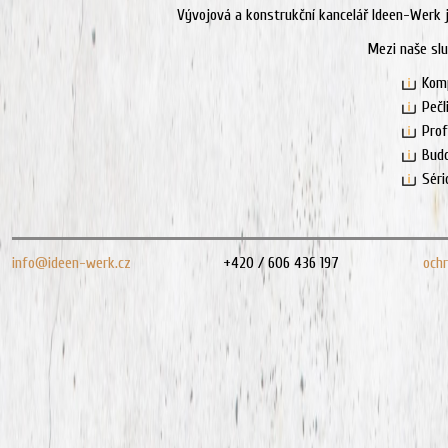
Vývojová a konstrukční kancelář Ideen-Werk 
Mezi naše slu
Komp
Pečl
Prof
Budo
Séri
info@ideen-werk.cz
+420 / 606 436 197
och